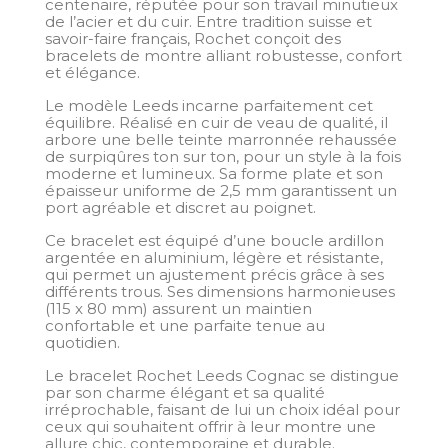
centenaire, réputée pour son travail minutieux
de l’acier et du cuir. Entre tradition suisse et
savoir-faire français, Rochet conçoit des
bracelets de montre alliant robustesse, confort
et élégance.
Le modèle Leeds incarne parfaitement cet
équilibre. Réalisé en cuir de veau de qualité, il
arbore une belle teinte marronnée rehaussée
de surpiqûres ton sur ton, pour un style à la fois
moderne et lumineux. Sa forme plate et son
épaisseur uniforme de 2,5 mm garantissent un
port agréable et discret au poignet.
Ce bracelet est équipé d’une boucle ardillon
argentée en aluminium, légère et résistante,
qui permet un ajustement précis grâce à ses
différents trous. Ses dimensions harmonieuses
(115 x 80 mm) assurent un maintien
confortable et une parfaite tenue au
quotidien.
Le bracelet Rochet Leeds Cognac se distingue
par son charme élégant et sa qualité
irréprochable, faisant de lui un choix idéal pour
ceux qui souhaitent offrir à leur montre une
allure chic, contemporaine et durable.