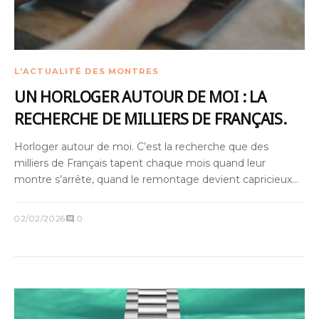
L'ACTUALITÉ DES MONTRES
UN HORLOGER AUTOUR DE MOI : LA
RECHERCHE DE MILLIERS DE FRANÇAIS.
Horloger autour de moi. C’est la recherche que des
milliers de Français tapent chaque mois quand leur
montre s’arrête, quand le remontage devient capricieux
ou quand une rayure commence à les agacer.
02/02/2026
0
comment