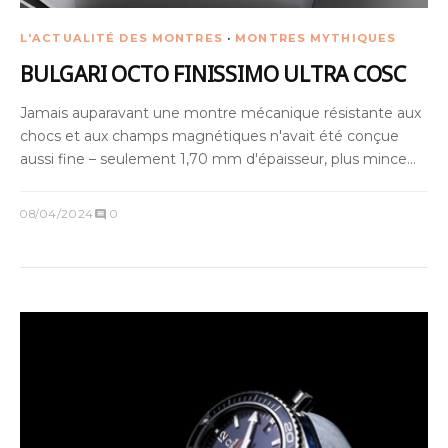
L'ACTUALITÉ DES MONTRES
·
MONTRES MYTHIQUES
BULGARI OCTO FINISSIMO ULTRA COSC
Jamais auparavant une montre mécanique résistante aux
chocs et aux champs magnétiques n'avait été conçue
aussi fine – seulement 1,70 mm d'épaisseur, plus mince
qu'une pièce de monnaie !
08/04/2024
0
comment