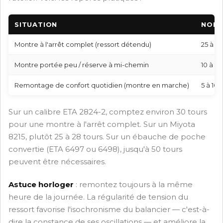
SITUATION
NOMB
Montre à l'arrêt complet (ressort détendu)
25 à 40
Montre portée peu / réserve à mi-chemin
10 à 20
Remontage de confort quotidien (montre en marche)
5 à 10 
Sur un calibre ETA 2824-2, comptez environ 30 tours
pour une montre à l'arrêt complet. Sur un Miyota
8215, plutôt 25 à 28 tours. Sur un ébauche de poche
convertie (ETA 6497 ou 6498), jusqu'à 50 tours
peuvent être nécessaires.
Astuce horloger
: remontez toujours à la même
heure de la journée. La régularité de tension du
ressort favorise l'isochronisme du balancier — c'est-à-
dire la constance de ses oscillations — et améliore la